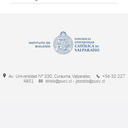
Av. Universidad Nº 330, Curauma, Valparaíso.
+56 32 227
4851
dirbio@pucv.cl - jdocbio@pucv.cl