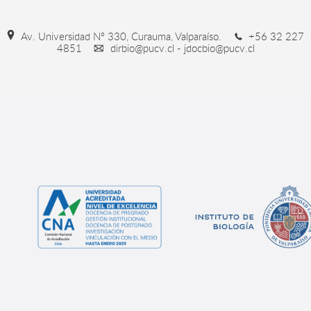
Av. Universidad Nº 330, Curauma, Valparaíso.
+56 32 227
4851
dirbio@pucv.cl - jdocbio@pucv.cl