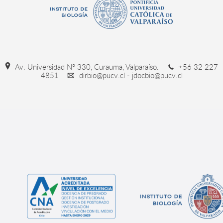
Av. Universidad Nº 330, Curauma, Valparaíso.
+56 32 227
4851
dirbio@pucv.cl - jdocbio@pucv.cl