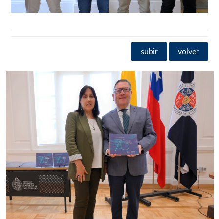
subir
volver