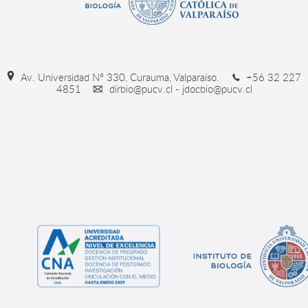
Av. Universidad Nº 330, Curauma, Valparaíso.
+56 32 227
4851
dirbio@pucv.cl - jdocbio@pucv.cl