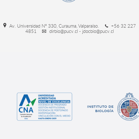
Av. Universidad Nº 330, Curauma, Valparaíso.
+56 32 227
4851
dirbio@pucv.cl - jdocbio@pucv.cl