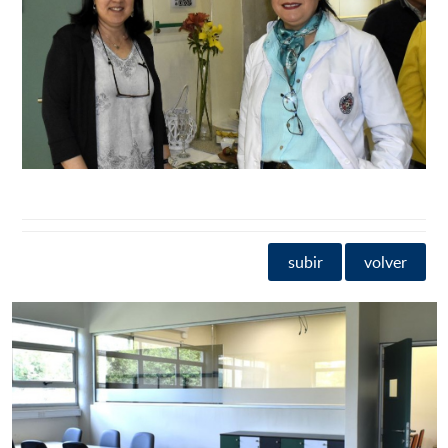
subir
volver