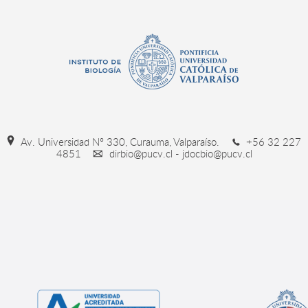
Av. Universidad Nº 330, Curauma, Valparaíso.
+56 32 227
4851
dirbio@pucv.cl - jdocbio@pucv.cl