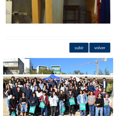
subir
volver