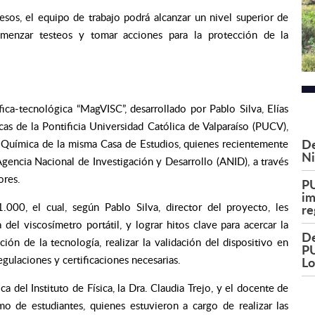
os, el equipo de trabajo podrá alcanzar un nivel superior de
omenzar testeos y tomar acciones para la protección de la
ica-tecnológica “MagVISC”, desarrollado por Pablo Silva, Elías
cas de la Pontificia Universidad Católica de Valparaíso (PUCV),
De
n Química de la misma Casa de Estudios, quienes recientemente
Ni
gencia Nacional de Investigación y Desarrollo (ANID), a través
ores.
PU
im
000, el cual, según Pablo Silva, director del proyecto, les
re
del viscosímetro portátil, y lograr hitos clave para acercar la
De
ión de la tecnología, realizar la validación del dispositivo en
PU
gulaciones y certificaciones necesarias.
L
del Instituto de Física, la Dra. Claudia Trejo, y el docente de
omo de estudiantes, quienes estuvieron a cargo de realizar las