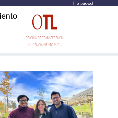
Ir a pucv.cl
iento