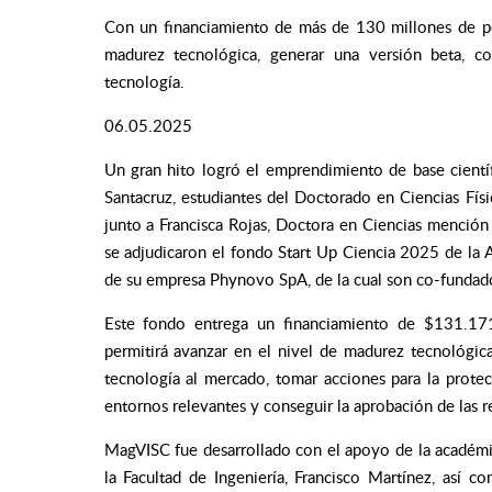
Con un financiamiento de más de 130 millones de pes
madurez tecnológica, generar una versión beta, c
tecnología.
06.05.2025
Un gran hito logró el emprendimiento de base científ
Santacruz, estudiantes del Doctorado en Ciencias Físi
junto a Francisca Rojas, Doctora en Ciencias menció
se adjudicaron el fondo Start Up Ciencia 2025 de la A
de su empresa Phynovo SpA, de la cual son co-fundad
Este fondo entrega un financiamiento de $131.171.
permitirá avanzar en el nivel de madurez tecnológica 
tecnología al mercado, tomar acciones para la protecc
entornos relevantes y conseguir la aprobación de las re
MagVISC fue desarrollado con el apoyo de la académica 
la Facultad de Ingeniería, Francisco Martínez, así c