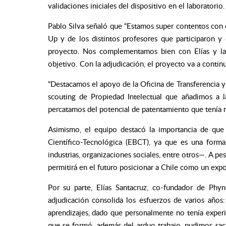
validaciones iniciales del dispositivo en el laboratorio
Pablo Silva señaló que
“Estamos super contentos con e
Up y de los distintos profesores que participaron y
proyecto. Nos complementamos bien con Elías y las 
objetivo. Con la adjudicación, el proyecto va a continua
“Destacamos el apoyo de la Oficina de Transferencia y
scouting de Propiedad Intelectual que añadimos a 
percatamos del potencial de patentamiento que tenía n
Asimismo, el equipo destacó la importancia de que
Científico-Tecnológica (EBCT), ya que es una forma
industrias, organizaciones sociales, entre otros—. A pe
permitirá en el futuro posicionar a Chile como un expo
Por su parte, Elías Santacruz, co-fundador de Ph
adjudicación consolida los esfuerzos de varios años
aprendizajes, dado que personalmente no tenía experi
que se formó, además del arduo trabajo, pudimos sacar