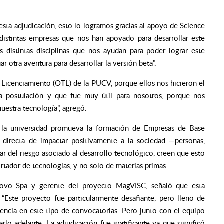
.
sta adjudicación, esto lo logramos gracias al apoyo de Science
 distintas empresas que nos han apoyado para desarrollar este
distintas disciplinas que nos ayudan para poder lograr este
r otra aventura para desarrollar la versión beta”.
 Licenciamiento (OTL) de la PUCV, porque ellos nos hicieron el
la postulación y que fue muy útil para nosotros, porque nos
uestra tecnología”
, agregó.
 la universidad promueva la formación de Empresas de Base
 directa de impactar positivamente a la sociedad —personas,
sar del riesgo asociado al desarrollo tecnológico, creen que esto
rtador de tecnologías, y no solo de materias primas.
ynovo Spa y gerente del proyecto MagVISC, señaló que esta
:
“Este proyecto fue particularmente desafiante, pero lleno de
encia en este tipo de convocatorias. Pero junto con el equipo
lo adelante. La adjudicación fue gratificante ya que significó