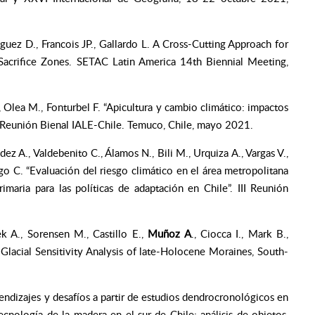
guez D., Francois JP., Gallardo L. A Cross-Cutting Approach for
 Sacrifice Zones. SETAC Latin America 14th Biennial Meeting,
., Olea M., Fonturbel F. “Apicultura y cambio climático: impactos
II Reunión Bienal IALE-Chile. Temuco, Chile, mayo 2021.
ez A., Valdebenito C., Álamos N., Bili M., Urquiza A., Vargas V.,
migo C. “Evaluación del riesgo climático en el área metropolitana
imaria para las políticas de adaptación en Chile”. III Reunión
nek A., Sorensen M., Castillo E.,
Muñoz A
., Ciocca I., Mark B.,
Glacial Sensitivity Analysis of late-Holocene Moraines, South-
rendizajes y desafíos a partir de estudios dendrocronológicos en
Tecnología de la madera en el sur de Chile: análisis de objetos,