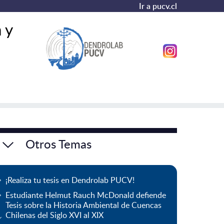
Ir a pucv.cl
 y
Otros Temas
¡Realiza tu tesis en Dendrolab PUCV!
Estudiante Helmut Rauch McDonald defiende
Tesis sobre la Historia Ambiental de Cuencas
Chilenas del Siglo XVI al XIX