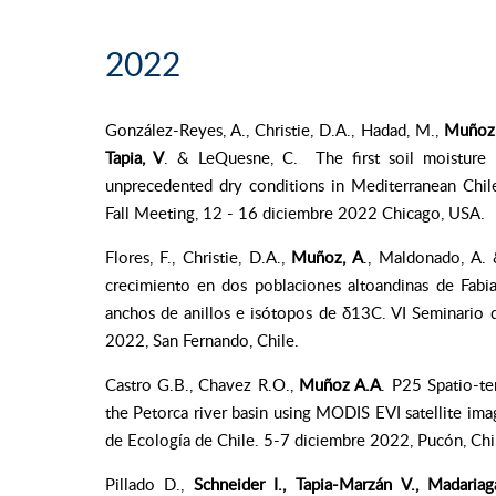
2022
González-Reyes, A., Christie, D.A., Hadad, M.,
Muñoz,
Tapia, V
. & LeQuesne, C. The first soil moisture r
unprecedented dry conditions in Mediterranean Chi
Fall Meeting, 12 - 16 diciembre 2022 Chicago, USA.
Flores, F., Christie, D.A.,
Muñoz, A
., Maldonado, A. 
crecimiento en dos poblaciones altoandinas de Fabia
anchos de anillos e isótopos de δ13C. VI Seminario 
2022, San Fernando, Chile.
Castro G.B., Chavez R.O.,
Muñoz A.A
. P25 Spatio-tem
the Petorca river basin using MODIS EVI satellite im
de Ecología de Chile. 5-7 diciembre 2022, Pucón, Chi
Pillado D.,
Schneider I., Tapia-Marzán V., Madari