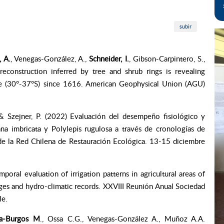
subir
 A.
, Venegas-González, A.,
Schneider, I.
, Gibson-Carpintero, S.,
econstruction inferred by tree and shrub rings is revealing
le (30°-37°S) since 1616. American Geophysical Union (AGU)
& Szejner, P. (2022) Evaluación del desempeño fisiológico y
na imbricata y Polylepis rugulosa a través de cronologías de
de la Red Chilena de Restauración Ecológica. 13-15 diciembre
poral evaluation of irrigation patterns in agricultural areas of
ages and hydro-climatic records. XXVIII Reunión Anual Sociedad
le.
aga-Burgos M
., Ossa C.G., Venegas-González A., Muñoz A.A.