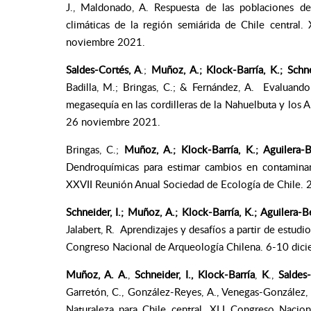
J., Maldonado, A. Respuesta de las poblaciones 
climáticas de la región semiárida de Chile centra
noviembre 2021.
Saldes-Cortés, A
.;
Muñoz, A.;
Klock-Barría, K.; Schnei
Badilla, M.; Bringas, C.; & Fernández, A. Evaluand
megasequía en las cordilleras de la Nahuelbuta y los
26 noviembre 2021.
Bringas, C.;
Muñoz, A.; Klock-Barría, K.; Aguilera-Be
Dendroquímicas para estimar cambios en contaminan
XXVII Reunión Anual Sociedad de Ecología de Chile.
Schneider, I.; Muñoz, A.; Klock-Barría, K.; Aguilera-Be
Jalabert, R. Aprendizajes y desafíos a partir de estudi
Congreso Nacional de Arqueología Chilena. 6-10 dici
Muñoz, A. A.
,
Schneider, I., Klock-Barría
,
K
.,
Saldes-
Garretón, C., González-Reyes, A., Venegas-González,
Naturaleza para Chile central. XLI Congreso Nacio