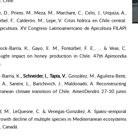
 Chile.
e, D., Prieto, M., Meza, M., Marchant, C., Celis, J., Urquiza, A.,
urbel, F., Calderón, M., Lepe, V. Crisis hídrica en Chile central:
apicultura. XV Congreso Latinoamericano de Apicultura FILAPI
lock-Barría, K., Gayo, E. M., Fontúrbel, F. E., ... & Veas, C.
ought impact on honey production in Chile. 47th Apimondia
.
-Barría, K.
, Schneider, I., Tapia, V.
, González, M., Aguilera-Betti,
 A., Santini, L., Barichivich, J., Maldonado, A. Reconstructing
ranean climate transition of Chile. AmeriDendro 27-30 junio
d, M., LeQuesne, C. & Venegas-González, A. Spatio-temporal
-growth decline of multiple species in Mediterranean ecosystems
, Canadá.