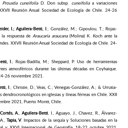
de
Proustia cuneifolia
D. Don subsp.
cuneifolia
a variaciones
l. XXVII Reunión Anual Sociedad de Ecología de Chile. 24-26
der, I.; Aguilera-Betti, I
.; González, M.; Gipoulou, T.; Rojas-
o la respuesta de
Araucaria araucana
(Molina) K. Koch ante la
 Andes. XXVII Reunión Anual Sociedad de Ecología de Chile. 24-
tti, I
.; Rojas-Badilla, M.; Sheppard, P. Uso de herramientas
tes atmosféricos durante las últimas décadas en Coyhaique.
 24-26 noviembre 2021.
tti, I
.; Christie, D.; Veas, C.; Venegas-González, A.; & Urrutia-
os dendrocronológicos en iglesias y líneas férreas en Chile. XXII
embre 2021, Puerto Montt, Chile.
Cortés, A.
,
Aguilera-Betti
, I., Aguayo, J., Chavez, R., Álvarez-
 A.,
Tapia, V
. Impactos de la sequía y Soluciones basadas en la
nal y XXVI Internacional de Geografía, 18-22 octubre 2021,