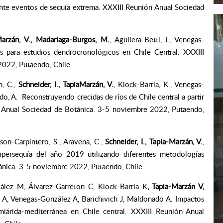
ente eventos de sequía extrema. XXXIII Reunión Anual Sociedad
arzán, V., Madariaga-Burgos, M.
, Aguilera-Betti, I., Venegas-
es para estudios dendrocronológicos en Chile Central. XXXIII
022, Putaendo, Chile.
n, C.,
Schneider, I., TapiaMarzán, V.
, Klock-Barría, K., Venegas-
do, A. Reconstruyendo crecidas de ríos de Chile central a partir
ón Anual Sociedad de Botánica. 3-5 noviembre 2022, Putaendo,
Gibson-Carpintero, S., Aravena, C.,
Schneider, I., Tapia-Marzán, V.
,
hipersequía del año 2019 utilizando diferentes metodologías
ánica. 3-5 noviembre 2022, Putaendo, Chile.
ález M, Álvarez-Garreton C, Klock-Barría K
, Tapia-Marzán V,
s A, Venegas-González A, Barichivich J, Maldonado A. Impactos
miárida-mediterránea en Chile central. XXXIII Reunión Anual