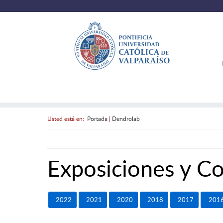
Usted está en:
Portada
|
Dendrolab
Exposiciones y C
2022
2021
2020
2018
2017
201