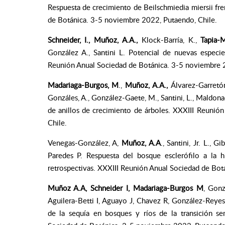
Respuesta de crecimiento de Beilschmiedia miersii fr
de Botánica. 3-5 noviembre 2022, Putaendo, Chile.
Schneider, I., Muñoz, A.A.,
Klock-Barría, K.,
Tapia-M
González A., Santini L. Potencial de nuevas especi
Reunión Anual Sociedad de Botánica. 3-5 noviembre 2
Madariaga-Burgos, M
.,
Muñoz, A.A.,
Álvarez-Garretó
Gonzáles, A., González-Gaete, M., Santini, L., Maldona
de anillos de crecimiento de árboles. XXXIII Reuni
Chile.
Venegas-González, A,
Muñoz, A.A
., Santini, Jr. L., 
Paredes P. Respuesta del bosque esclerófilo a la 
retrospectivas. XXXIII Reunión Anual Sociedad de Bot
Muñoz A.A, Schneider I, Madariaga-Burgos M
, Gonz
Aguilera-Betti I, Aguayo J, Chavez R, González-Reye
de la sequía en bosques y ríos de la transición se