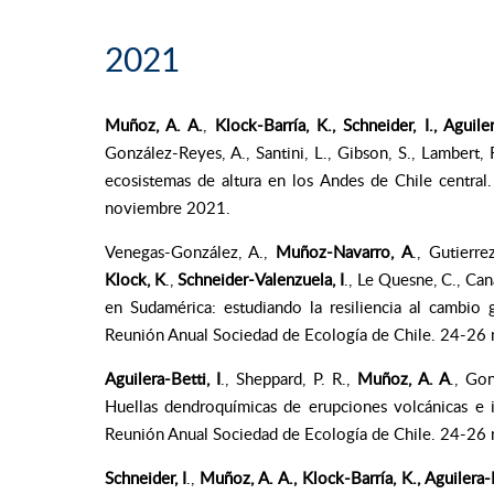
2021
Muñoz, A. A.
,
Klock-Barría, K., Schneider, I., Aguiler
González-Reyes, A., Santini, L., Gibson, S., Lambert, 
ecosistemas de altura en los Andes de Chile centra
noviembre 2021.
Venegas-González, A.,
Muñoz-Navarro, A
., Gutierre
Klock, K
.,
Schneider-Valenzuela, I
., Le Quesne, C., Can
en Sudamérica: estudiando la resiliencia al cambio
Reunión Anual Sociedad de Ecología de Chile. 24-26
Aguilera-Betti, I
., Sheppard, P. R.,
Muñoz, A. A
., Go
Huellas dendroquímicas de erupciones volcánicas e 
Reunión Anual Sociedad de Ecología de Chile. 24-26
Schneider, I
.,
Muñoz, A. A.,
Klock-Barría, K., Aguilera-