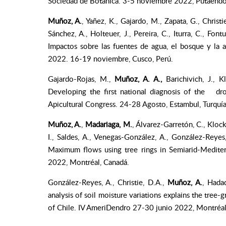
Sociedad de Botánica. 3-5 noviembre 2022, Putaendo,
Muñoz, A.
, Yañez, K., Gajardo, M., Zapata, G., Christi
Sánchez, A., Holteuer, J., Pereira, C., Iturra, C., Font
Impactos sobre las fuentes de agua, el bosque y la 
2022. 16-19 noviembre, Cusco, Perú.
Gajardo-Rojas, M.,
Muñoz, A. A.,
Barichivich, J., K
Developing the first national diagnosis of the dr
Apicultural Congress. 24-28 Agosto, Estambul, Turquía
Muñoz, A.
,
Madariaga, M.
, Álvarez-Garretón, C., Klock
I., Saldes, A., Venegas-González, A., González-Reyes,
Maximum flows using tree rings in Semiarid-Mediter
2022, Montréal, Canadá.
González-Reyes, A., Christie, D.A.,
Muñoz, A.
, Hada
analysis of soil moisture variations explains the tree
of Chile. IV AmeriDendro 27-30 junio 2022, Montréal