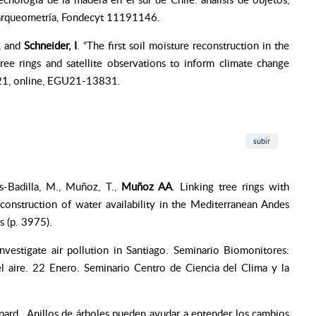
-arqueometría, Fondecyt 11191146.
, and
Schneider, I
. “The first soil moisture reconstruction in the
ee rings and satellite observations to inform climate change
021, online, EGU21-13831.
subir
as-Badilla, M., Muñoz, T.,
Muñoz AA
. Linking tree rings with
econstruction of water availability in the Mediterranean Andes
 (p. 3975).
investigate air pollution in Santiago. Seminario Biomonitores:
el aire. 22 Enero. Seminario Centro de Ciencia del Clima y la
rd. Anillos de árboles pueden ayudar a entender los cambios