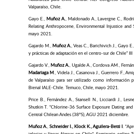
Valparaíso, Chile.
Gayo E.,
Muñoz A.
, Maldonado A., Lavergne C., Rodri
Relating Anthropocene, Environmental Injustice and
mayo 2021.
Gajardo M.,
Muñoz A.
, Veas C., Barichivich J., Gayo E
y prácticas de adaptación en el centro-sur de Chile” I
Gajardo V.,
Muñoz A.
, Ugalde A., Cordova AM., Fernánd
Madariaga M
., Videla J., Casanova J., Guerrero F., A
de Valparaíso para ser utilizado como información pr
Bienal IALE-Chile. Temuco, Chile, mayo 2021.
Price B., Fernández A., Stansell N., Licciardi J., Les
Shutkin T. “Chlorine-36 Surface Exposure Dating and 
Central Chilean Andes (38ºS), AGU 2021 diciembre.
Muñoz A.
,
Schneider I., Klock K., Aguilera-Betti I
. "Ap
iglesias y líneas férreas en Chile". Seminario online 