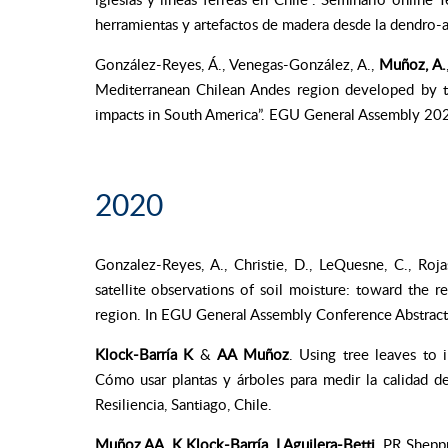
herramientas y artefactos de madera desde la dendro
González-Reyes, Á., Venegas-González, A.,
Muñoz, A.
Mediterranean Chilean Andes region developed by tr
impacts in South America”. EGU General Assembly 2
2020
Gonzalez-Reyes, A., Christie, D., LeQuesne, C., Roj
satellite observations of soil moisture: toward the r
region. In EGU General Assembly Conference Abstracts
Klock-Barría
K
&
AA Muñoz
. Using tree leaves to 
Cómo usar plantas y árboles para medir la calidad d
Resiliencia, Santiago, Chile.
Muñoz AA
,
K Klock-Barría, I Aguilera-Betti,
PR Shepppa