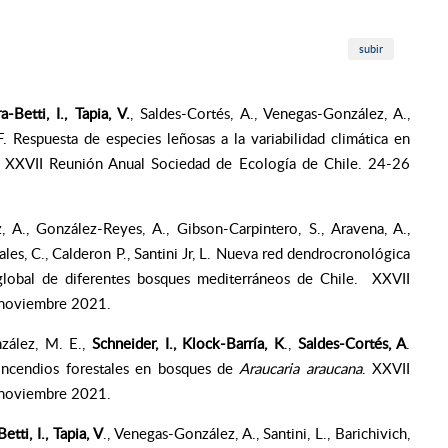
subir
a-Betti, I., Tapia, V.
, Saldes-Cortés, A., Venegas-González, A.,
F. Respuesta de especies leñosas a la variabilidad climática en
l. XXVII Reunión Anual Sociedad de Ecología de Chile. 24-26
z, A., González-Reyes, A., Gibson-Carpintero, S., Aravena, A.,
ales, C., Calderon P., Santini Jr, L. Nueva red dendrocronológica
 global de diferentes bosques mediterráneos de Chile. XXVII
 noviembre 2021.
nzález, M. E.,
Schneider, I., Klock-Barría, K
.,
Saldes-Cortés, A
.
incendios forestales en bosques de
Araucaria araucana
. XXVII
 noviembre 2021.
Betti,
I., Tapia, V
., Venegas-González, A., Santini, L., Barichivich,