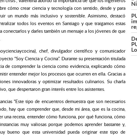
n crisis”, Valentina abordó la importancia de que los ingenieros
Ni
obre cómo crear ciencia y tecnología con sentido, desde y para
PU
ruir un mundo más inclusivo y sostenible. Asimismo, destacó
im
ralizar todos los eventos en Santiago y que traigamos estas
re
ara conectarlos y darles también un mensaje a los jóvenes de que
De
.
PU
L
ycienciaycocina), chef, divulgador científico y comunicador
royecto “Soy Ciencia y Cocina”. Durante su presentación titulada
ancia de comprender la ciencia como evidencia, explicando cómo
rmitir entender mejor los procesos que ocurren en ella. Gracias a
iones innovadoras y optimizar resultados culinarios. Su charla
vo, que despertaron gran interés entre los asistentes.
tancias
“Este tipo de encuentros demuestra que son necesarios
todo, hay que comprender que, desde mi área, que es la cocina,
er una receta, entender cómo funciona, por qué funciona, cómo
 instancias muy valiosas porque podemos aprender bastante y,
muy bueno que esta universidad pueda originar este tipo de