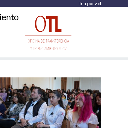
Ir a pucv.cl
iento