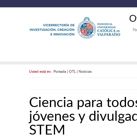
O
N
Usted está en:
Portada
|
OTL
|
Noticias
Ciencia para todo
jóvenes y divulga
STEM