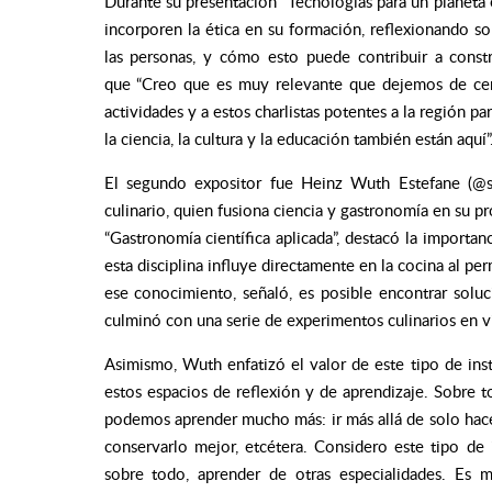
Durante su presentación “Tecnologías para un planeta e
incorporen la ética en su formación, reflexionando s
las personas, y cómo esto puede contribuir a const
que
“Creo que es muy relevante que dejemos de cent
actividades y a estos charlistas potentes a la región p
la ciencia, la cultura y la educación también están aquí”
El segundo expositor fue Heinz Wuth Estefane (@so
culinario, quien fusiona ciencia y gastronomía en su p
“Gastronomía científica aplicada”, destacó la import
esta disciplina influye directamente en la cocina al pe
ese conocimiento, señaló, es posible encontrar soluc
culminó con una serie de experimentos culinarios en vi
Asimismo, Wuth enfatizó el valor de este tipo de ins
estos espacios de reflexión y de aprendizaje. Sobre 
podemos aprender mucho más: ir más allá de solo hac
conservarlo mejor, etcétera. Considero este tipo de
sobre todo, aprender de otras especialidades. Es 