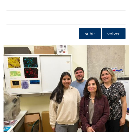
subir
volver