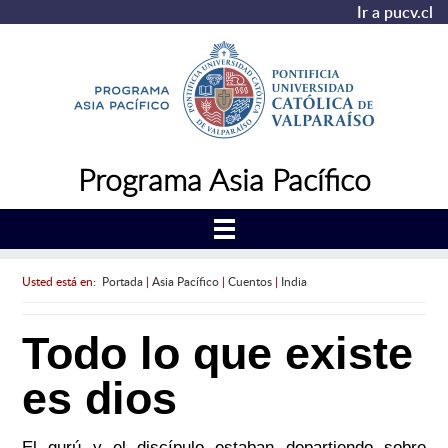
Ir a pucv.cl
Programa Asia Pacífico
Usted está en:
Portada
|
Asia Pacífico
|
Cuentos
|
India
Todo lo que existe
es dios
El gurú y el discípulo estaban departiendo sobre