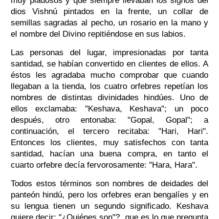
muy piadosos y que siempre llevaban los signos del
dios Vishnú pintados en la frente, un collar de
semillas sagradas al pecho, un rosario en la mano y
el nombre del Divino repitiéndose en sus labios.
Las personas del lugar, impresionadas por tanta
santidad, se habían convertido en clientes de ellos. A
éstos les agradaba mucho comprobar que cuando
llegaban a la tienda, los cuatro orfebres repetían los
nombres de distintas divinidades hindúes. Uno de
ellos exclamaba: "Keshava, Keshava"; un poco
después, otro entonaba: "Gopal, Gopal"; a
continuación, el tercero recitaba: "Hari, Hari".
Entonces los clientes, muy satisfechos con tanta
santidad, hacían una buena compra, en tanto el
cuarto orfebre decía fervorosamente: "Hara, Hara".
Todos estos términos son nombres de deidades del
panteón hindú, pero los orfebres eran bengalíes y en
su lengua tienen un segundo significado. Keshava
quiere decir: "¿Quiénes son"?, que es lo que pregunta