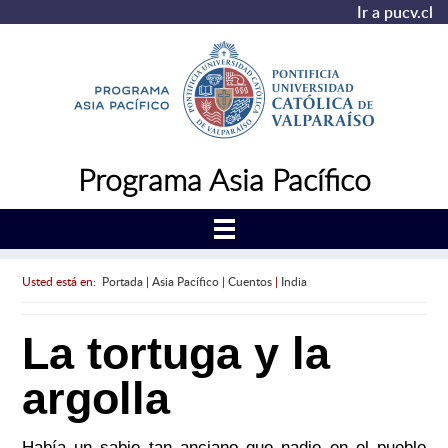
Ir a pucv.cl
Programa Asia Pacífico
Usted está en:
Portada
|
Asia Pacífico
|
Cuentos
|
India
La tortuga y la
argolla
Había un sabio tan anciano que nadie en el pueblo