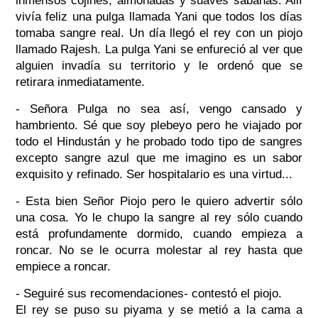
inmensos cojines, almohadas y suaves sábanas. Allí
vivía feliz una pulga llamada Yani que todos los días
tomaba sangre real. Un día llegó el rey con un piojo
llamado Rajesh. La pulga Yani se enfureció al ver que
alguien invadía su territorio y le ordenó que se
retirara inmediatamente.
- Señora Pulga no sea así, vengo cansado y
hambriento. Sé que soy plebeyo pero he viajado por
todo el Hindustán y he probado todo tipo de sangres
excepto sangre azul que me imagino es un sabor
exquisito y refinado. Ser hospitalario es una virtud...
- Esta bien Señor Piojo pero le quiero advertir sólo
una cosa. Yo le chupo la sangre al rey sólo cuando
está profundamente dormido, cuando empieza a
roncar. No se le ocurra molestar al rey hasta que
empiece a roncar.
- Seguiré sus recomendaciones- contestó el piojo.
El rey se puso su piyama y se metió a la cama a