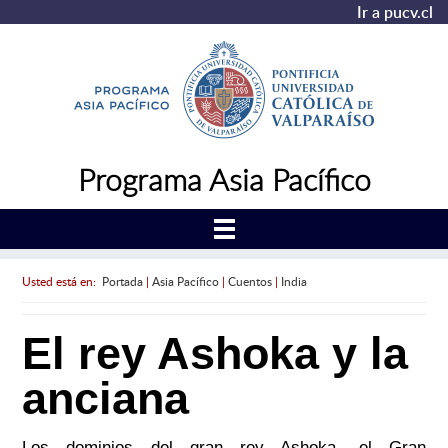
Ir a pucv.cl
Programa Asia Pacífico
Usted está en:
Portada
|
Asia Pacífico
|
Cuentos
|
India
El rey Ashoka y la
anciana
Los dominios del gran rey Ashoka, el Gran