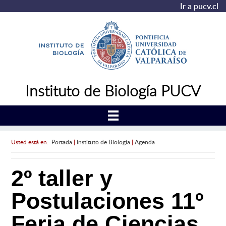
Ir a pucv.cl
Instituto de Biología PUCV
Usted está en:
Portada
|
Instituto de Biología
|
Agenda
2º taller y
Postulaciones 11º
Feria de Ciencias