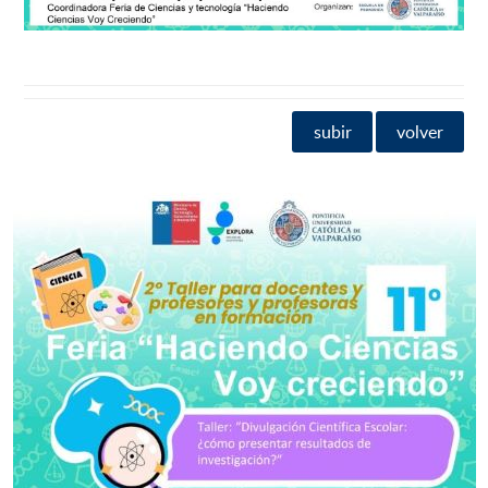
subir
volver