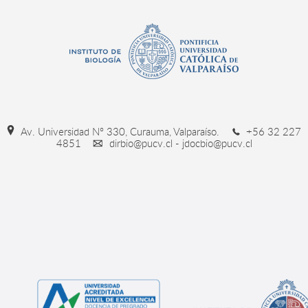
Av. Universidad Nº 330, Curauma, Valparaíso.
+56 32 227
4851
dirbio@pucv.cl - jdocbio@pucv.cl