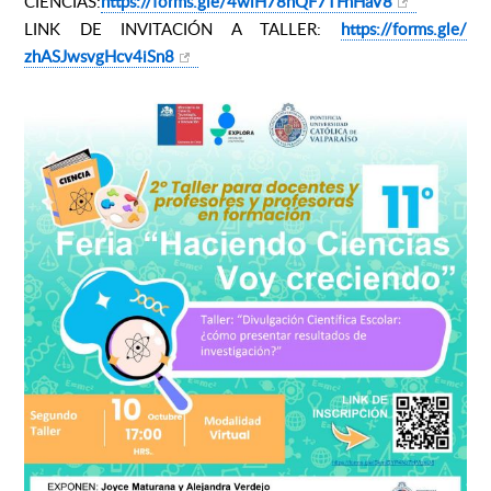
CIENCIAS:
https://forms.gle/
4wiH78nQF7TFnHaV8
LINK DE INVITACIÓN A TALLER:
https://forms.gle/
zhASJwsvgHcv4iSn8