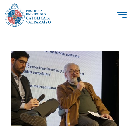
La Universidad
Investigación, Creación e Innovación
PUCV Internacional
Vinculación con el Medio
Admisión
Pregrado
Postgrado
Formación Continua