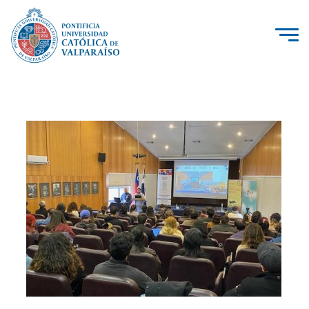
La Universidad
Investigación, Creación e Innovación
PUCV Internacional
Vinculación con el Medio
Admisión
Pregrado
Postgrado
Formación Continua