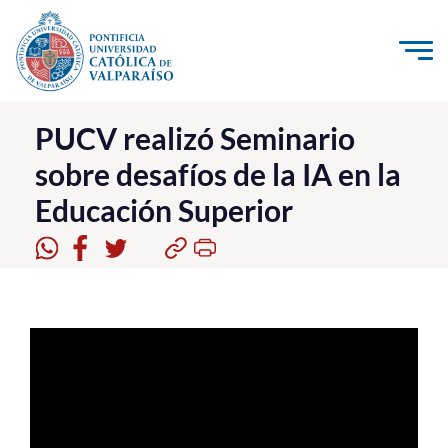
Click acá para ir directamente al contenido
La Universidad
PUCV realizó Seminario
sobre desafíos de la IA en la
Investigación, Creación e Innovación
Educación Superior
PUCV Internacional
Vinculación con el Medio
Admisión
Pregrado
Postgrado
Formación Continua