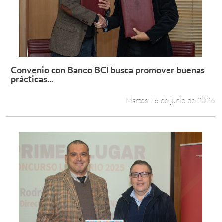
Estudiantes
Académicos
Funcionarios
Convenio con Banco BCI busca promover buenas
Leer más +
prácticas...
Alumni
Martes 16 de junio de 2026
English