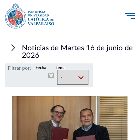
La Universidad
Noticias de Martes 16 de junio de
Investigación, Creación e Innovación
2026
PUCV Internacional
Filtrar por:
Fecha
Tema
Vinculación con el Medio
Admisión
Pregrado
Postgrado
Formación Continua