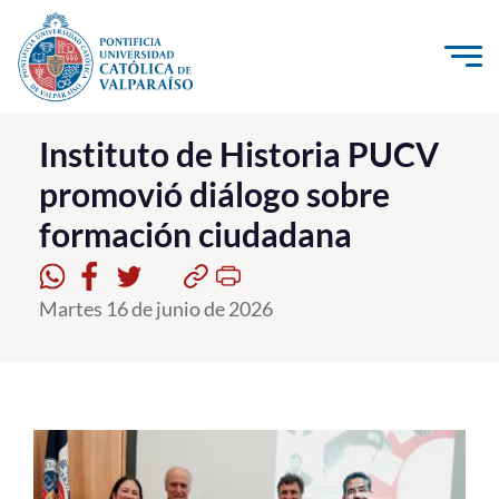
Click acá para ir directamente al contenido
La Universidad
Instituto de Historia PUCV
promovió diálogo sobre
Investigación, Creación e Innovación
formación ciudadana
PUCV Internacional
Vinculación con el Medio
Martes 16 de junio de 2026
Admisión
Pregrado
Postgrado
Formación Continua