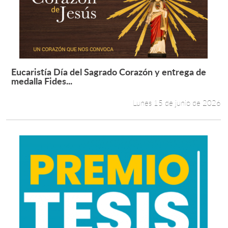
Estudiantes
Académicos
Funcionarios
Eucaristía Día del Sagrado Corazón y entrega de
Leer más +
medalla Fides...
Alumni
Lunes 15 de junio de 2026
English