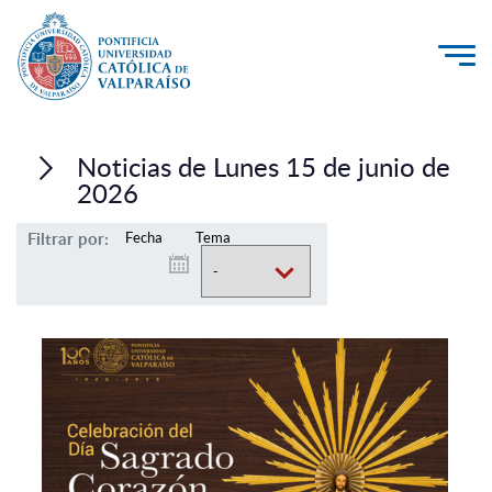
La Universidad
Noticias de Lunes 15 de junio de
Investigación, Creación e Innovación
2026
PUCV Internacional
Filtrar por:
Fecha
Tema
Vinculación con el Medio
Admisión
Pregrado
Postgrado
Formación Continua