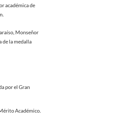
bor académica de
n.
paraíso, Monseñor
a de la medalla
da por el Gran
Mérito Académico.