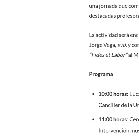
una jornada que comb
destacadas profesora
La actividad será en
Jorge Vega,
svd
, y c
“Fides et Labor”
al M
Programa
10:00 horas:
Euca
Canciller de la U
11:00 horas
:
Cer
Intervención mus