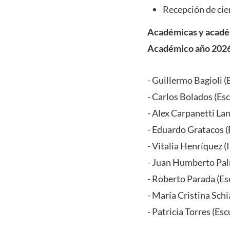
Recepción de cie
Académicas y académ
Académico año 202
- Guillermo Bagioli (
- Carlos Bolados (Es
- Alex Carpanetti La
- Eduardo Gratacos 
- Vitalia Henríquez (
- Juan Humberto Palm
- Roberto Parada (Es
- María Cristina Sch
- Patricia Torres (Es