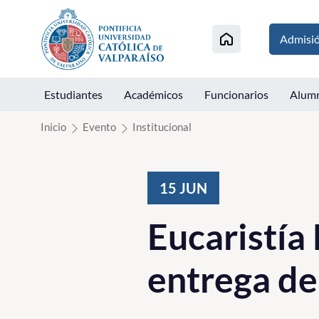
Click acá para ir directamente al contenido
Admisi
Estudiantes
Académicos
Funcionarios
Alum
Inicio
Evento
Institucional
15
JUN
Eucaristía
entrega de