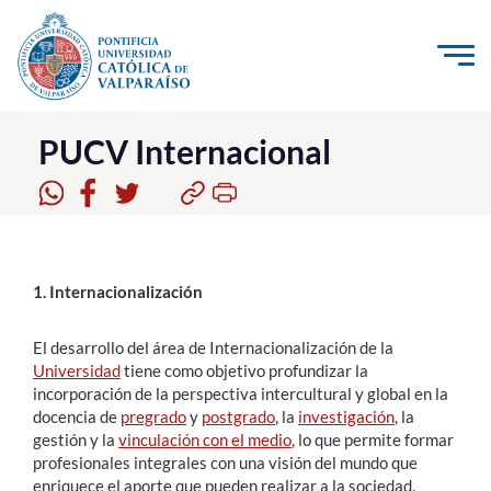
Click acá para ir directamente al contenido
La Universidad
PUCV Internacional
Investigación, Creación e Innovación
PUCV Internacional
Vinculación con el Medio
1. Internacionalización
Admisión
El desarrollo del área de Internacionalización de la
Universidad
tiene como objetivo profundizar la
Pregrado
incorporación de la perspectiva intercultural y global en la
docencia de
pregrado
y
postgrado
, la
investigación
, la
Postgrado
gestión y la
vinculación con el medio
, lo que permite formar
profesionales integrales con una visión del mundo que
Formación Continua
enriquece el aporte que pueden realizar a la sociedad.