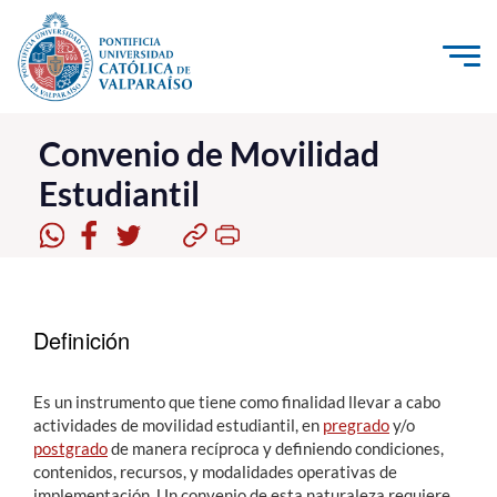
Click acá para ir directamente al contenido
La Universidad
Convenio de Movilidad
Estudiantil
Investigación, Creación e Innovación
PUCV Internacional
Vinculación con el Medio
Definición
Admisión
Pregrado
Es un instrumento que tiene como finalidad llevar a cabo
actividades de movilidad estudiantil, en
pregrado
y/o
Postgrado
postgrado
de manera recíproca y definiendo condiciones,
contenidos, recursos, y modalidades operativas de
Formación Continua
implementación. Un convenio de esta naturaleza requiere