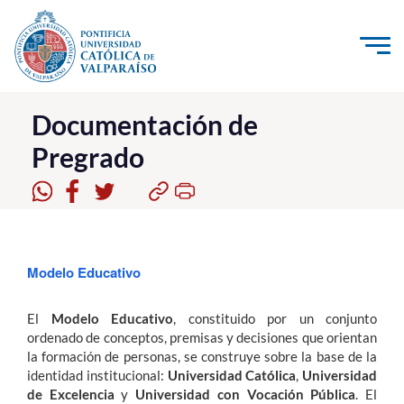
Click acá para ir directamente al contenido
La Universidad
Documentación de
Pregrado
Investigación, Creación e Innovación
PUCV Internacional
Vinculación con el Medio
Modelo Educativo
Admisión
El
Modelo Educativo
, constituido por un conjunto
Pregrado
ordenado de conceptos, premisas y decisiones que orientan
la formación de personas, se construye sobre la base de la
Postgrado
identidad institucional:
Universidad Católica
,
Universidad
Formación Continua
de Excelencia
y
Universidad con Vocación Pública
. El