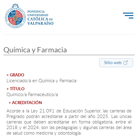
La Universidad
Química y Farmacia
Investigación, Creación e Innovación
PUCV Internacional
Sitio web
Vinculación con el Medio
> GRADO
Licenciado/a en Química y Farmacia
> TÍTULO
Químico/a Farmacéutico/a
Admisión
> ACREDITACIÓN
Pregrado
Acorde a la Ley 21.091 de Educación Superior, las carreras de
Pregrado podrán acreditarse a partir del año 2025. Las únicas
carreras que deben acreditarse en forma obligatoria, entre el
Postgrado
2018 y el 2024, son las pedagogías y algunas carreras del área
de salud como medicina y odontología.
Formación Continua