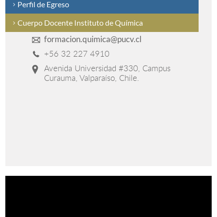
Perfil de Egreso
Cuerpo Docente Instituto de Química
formacion.quimica@pucv.cl
+56 32 227 4910
Avenida Universidad #330, Campus
Curauma, Valparaíso, Chile.