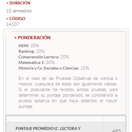
> DURACIÓN
10 semestres
Estudiantes
> CÓDIGO
14107
Académicos
> PONDERACIÓN
Funcionarios
20%
NEM:
Alumni
20%
Ranking:
20%
Comprensión Lectora:
30%
Matemática 1:
10%
Historia y Cs. Sociales o Ciencias:
English
En el caso de las Pruebas Optativas de ciencia o
historia, cualquiera de éstas son igualmente válidas.
Si el postulante ha rendido ambas pruebas, para
determinar su puntaje ponderado, se considerará la
prueba optativa en que haya obtenido el mayor
puntaje.
PUNTAJE PROMEDIO (C. LECTORA Y
485