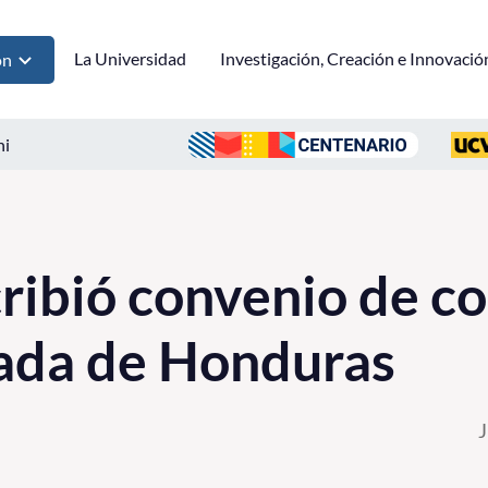
La Universidad
Investigación, Creación e Innovació
ón
ni
ibió convenio de co
ada de Honduras
J