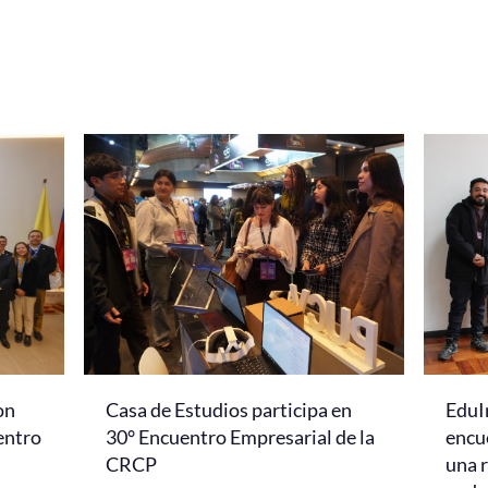
on
Casa de Estudios participa en
EduI
entro
30° Encuentro Empresarial de la
encu
CRCP
una r