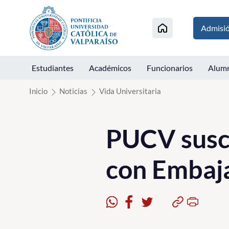
Click acá para ir directamente al contenido
Admisi
Estudiantes
Académicos
Funcionarios
Alum
Inicio
Noticias
Vida Universitaria
PUCV suscr
con Embaj