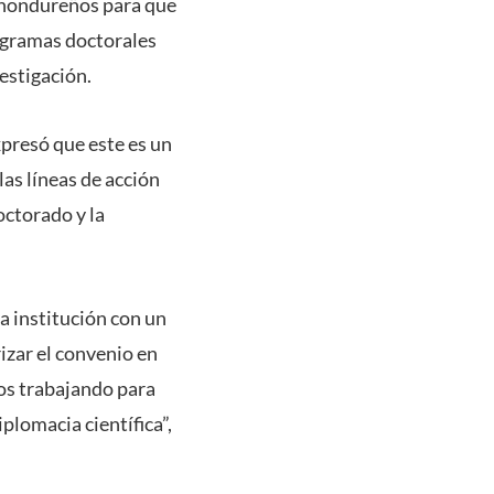
s hondureños para que
ogramas doctorales
estigación.
presó que este es un
as líneas de acción
octorado y la
a institución con un
rizar el convenio en
os trabajando para
plomacia científica”,