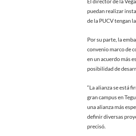
El director de la Ve
puedan realizar inst
de la PUCV tengan la
Por su parte, la emb
convenio marco de co
en un acuerdo más es
posibilidad de desarr
“La alianza se está f
gran campus en Teguci
una alianza más espe
definir diversas proy
precisó.