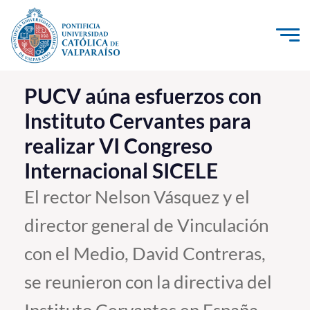
Click acá para ir directamente al contenido
La Universidad
PUCV aúna esfuerzos con
Instituto Cervantes para
Investigación, Creación e Innovación
realizar VI Congreso
PUCV Internacional
Internacional SICELE
Vinculación con el Medio
El rector Nelson Vásquez y el
Admisión
director general de Vinculación
Pregrado
con el Medio, David Contreras,
Postgrado
se reunieron con la directiva del
Formación Continua