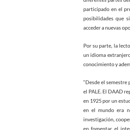
participado en el p
posibilidades que s
acceder a nuevas op
Por su parte, la le
un idioma extranjero
conocimiento y ademá
“Desde el semestre 
el PALE. El DAAD rep
en 1925 por un estud
en el mundo era ne
investigación, coope
en fomentar el inte