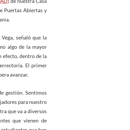
AAD)
de nuestra Casa
de Puertas Abiertas y
ania.
a Vega, señaló que la
omo algo de la mayor
 efecto, dentro de la
errectoría. El primer
pera avanzar.
de gestión. Sentimos
jadores para nuestro
ra que va a diversos
antes que vienen de
3 estudiantes que han