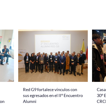
Red G9 fortalece vínculos con
Casa 
l
sus egresados en el II° Encuentro
30° 
con
Alumni
CRC