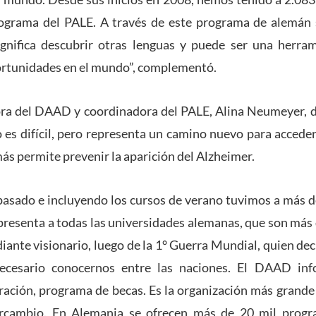
rograma del PALE. A través de este programa de alemán 
ignifica descubrir otras lenguas y puede ser una herra
ortunidades en el mundo”, complementó.
ctora del DAAD y coordinadora del PALE, Alina Neumeyer, 
 es difícil, pero representa un camino nuevo para accede
s permite prevenir la aparición del Alzheimer.
pasado e incluyendo los cursos de verano tuvimos a más d
resenta a todas las universidades alemanas, que son más
iante visionario, luego de la 1° Guerra Mundial, quien dec
cesario conocernos entre las naciones. El DAAD inf
ración, programa de becas. Es la organización más grande 
rcambio. En Alemania se ofrecen más de 20 mil progra