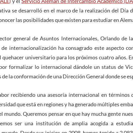
PALE)
y el
Servicio Alemán de Intercambio Académico (D
iativa se desarrolló en el marco de la realización del Día 
onocer las posibilidades que existen para estudiar en Alem
rector general de Asuntos Internacionales, Orlando de l
 de internacionalización ha consagrado este aspecto c
l quehacer universitario para los próximos cuatro años. En
por formalizar lo internacional dándole un status de Vic
és de la conformación de una Dirección General donde se es
abor recibiendo una asesoría internacional en términos 
rsidad que está en regiones y ha generado múltiples emba
 el mundo. Queremos pensar en que hay mucha gente nuest
remos ser una institución de amplia acogida a estudi
l mundo. Desde sus inicios en 2008, hemos tenido a 2.08