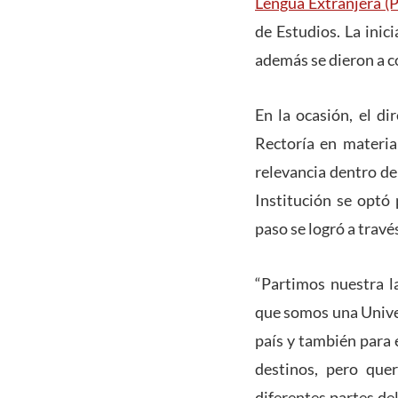
Lengua Extranjera (
de Estudios. La inic
además se dieron a c
En la ocasión, el di
Rectoría en materia
relevancia dentro de
Institución se optó 
paso se logró a trav
“Partimos nuestra l
que somos una Unive
país y también para
destinos, pero que
diferentes partes de