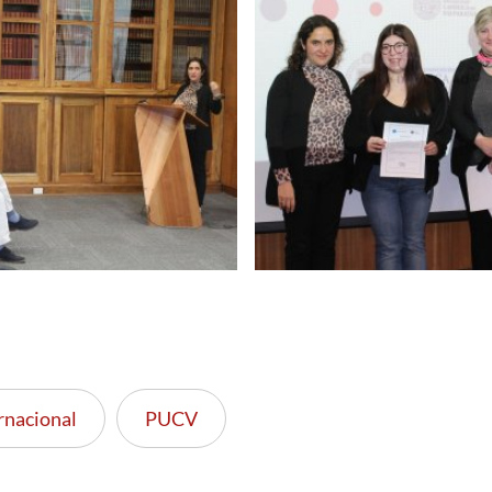
rnacional
PUCV