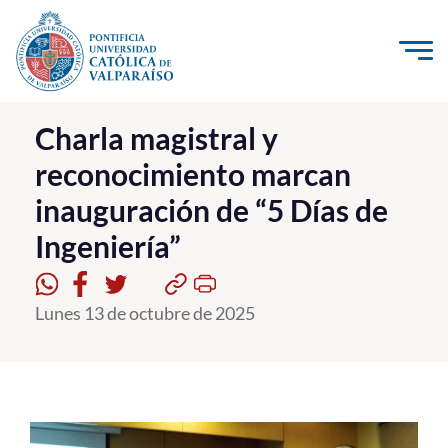
Click acá para ir directamente al contenido
La Universidad
Charla magistral y
reconocimiento marcan
Investigación, Creación e Innovación
inauguración de “5 Días de
PUCV Internacional
Ingeniería”
Vinculación con el Medio
Admisión
Lunes 13 de octubre de 2025
Pregrado
Postgrado
Formación Continua