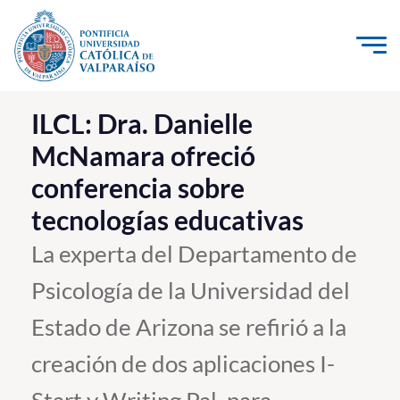
Click acá para ir directamente al contenido
La Universidad
ILCL: Dra. Danielle
McNamara ofreció
Investigación, Creación e Innovación
conferencia sobre
PUCV Internacional
tecnologías educativas
Vinculación con el Medio
La experta del Departamento de
Admisión
Psicología de la Universidad del
Pregrado
Estado de Arizona se refirió a la
Postgrado
creación de dos aplicaciones I-
Formación Continua