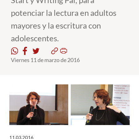
Start y Writing Pal, para
potenciar la lectura en adultos
Estudiantes
mayores y la escritura con
Académicos
adolescentes.
Funcionarios
Alumni
Viernes 11 de marzo de 2016
English
11.03.2016