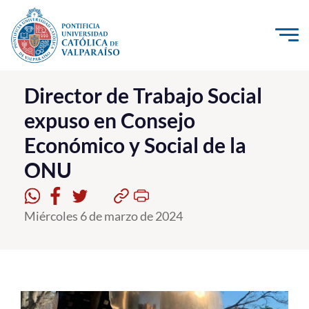
Click acá para ir directamente al contenido
La Universidad
Director de Trabajo Social
expuso en Consejo
Investigación, Creación e Innovación
Económico y Social de la
PUCV Internacional
ONU
Vinculación con el Medio
Admisión
Miércoles 6 de marzo de 2024
Pregrado
Postgrado
Formación Continua