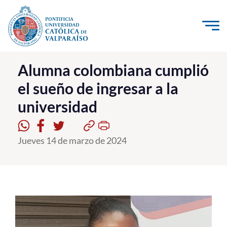
Click acá para ir directamente al contenido
La Universidad
Alumna colombiana cumplió
el sueño de ingresar a la
Investigación, Creación e Innovación
universidad
PUCV Internacional
Vinculación con el Medio
Jueves 14 de marzo de 2024
Admisión
Pregrado
Postgrado
Formación Continua