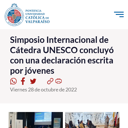
Click acá para ir directamente al contenido
La Universidad
Simposio Internacional de
Cátedra UNESCO concluyó
Investigación, Creación e Innovación
con una declaración escrita
PUCV Internacional
por jóvenes
Vinculación con el Medio
Admisión
Viernes 28 de octubre de 2022
Pregrado
Postgrado
Formación Continua