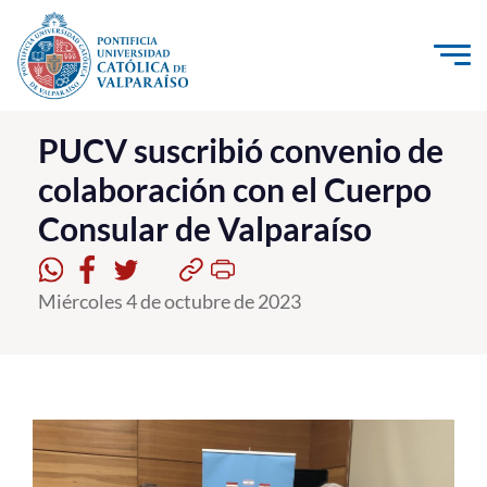
Click acá para ir directamente al contenido
La Universidad
PUCV suscribió convenio de
colaboración con el Cuerpo
Investigación, Creación e Innovación
Consular de Valparaíso
PUCV Internacional
Vinculación con el Medio
Miércoles 4 de octubre de 2023
Admisión
Pregrado
Postgrado
Formación Continua