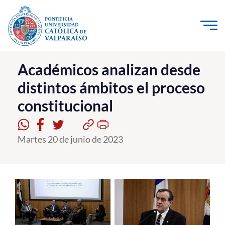
Click acá para ir directamente al contenido
La Universidad
Académicos analizan desde
distintos ámbitos el proceso
Investigación, Creación e Innovación
constitucional
PUCV Internacional
Vinculación con el Medio
Martes 20 de junio de 2023
Admisión
Pregrado
Postgrado
Formación Continua