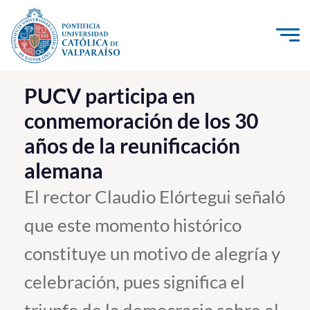
Click acá para ir directamente al contenido
La Universidad
PUCV participa en
conmemoración de los 30
Investigación, Creación e Innovación
años de la reunificación
PUCV Internacional
alemana
Vinculación con el Medio
El rector Claudio Elórtegui señaló
Admisión
que este momento histórico
Pregrado
constituye un motivo de alegría y
Postgrado
celebración, pues significa el
Formación Continua