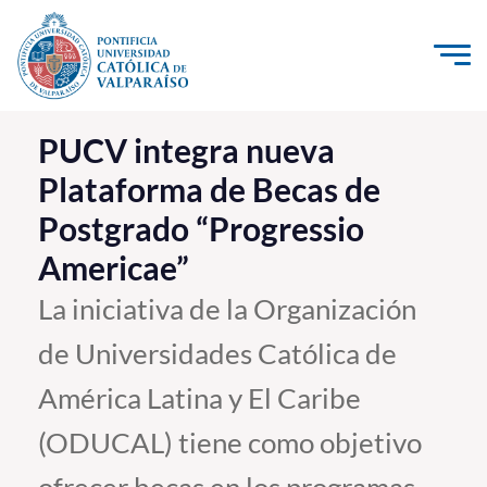
Click acá para ir directamente al contenido
La Universidad
PUCV integra nueva
Plataforma de Becas de
Investigación, Creación e Innovación
Postgrado “Progressio
PUCV Internacional
Americae”
Vinculación con el Medio
La iniciativa de la Organización
Admisión
de Universidades Católica de
Pregrado
América Latina y El Caribe
Postgrado
(ODUCAL) tiene como objetivo
Formación Continua