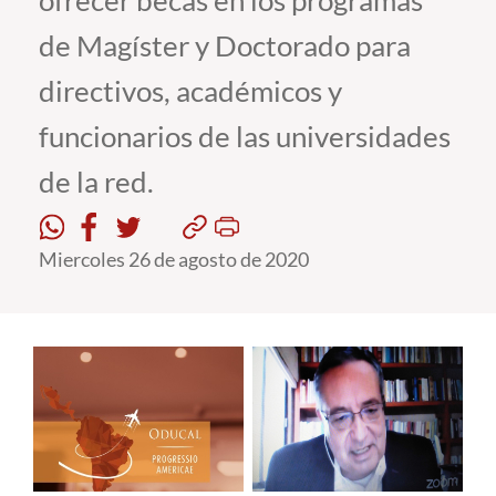
ofrecer becas en los programas
de Magíster y Doctorado para
Estudiantes
directivos, académicos y
Académicos
funcionarios de las universidades
Funcionarios
de la red.
Alumni
Miercoles 26 de agosto de 2020
English