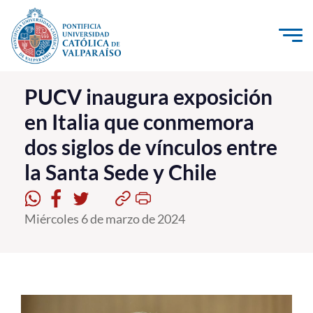
Click acá para ir directamente al contenido
La Universidad
PUCV inaugura exposición
en Italia que conmemora
Investigación, Creación e Innovación
dos siglos de vínculos entre
PUCV Internacional
la Santa Sede y Chile
Vinculación con el Medio
Admisión
Miércoles 6 de marzo de 2024
Pregrado
Postgrado
Formación Continua