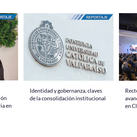
Identidad y gobernanza, claves
Rect
ión
de la consolidación institucional
avanc
ria en
en C