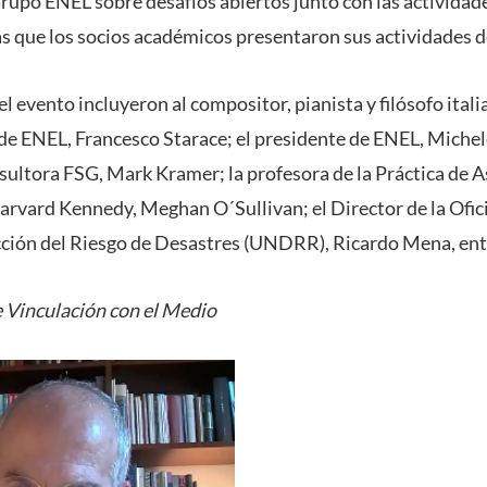
rupo ENEL sobre desafíos abiertos junto con las actividad
as que los socios académicos presentaron sus actividades d
el evento incluyeron al compositor, pianista y filósofo itali
o de ENEL, Francesco Starace; el presidente de ENEL, Miche
sultora FSG, Mark Kramer; la profesora de la Práctica de 
arvard Kennedy, Meghan O´Sullivan; el Director de la Ofic
ción del Riesgo de Desastres (UNDRR), Ricardo Mena, entr
 Vinculación con el Medio