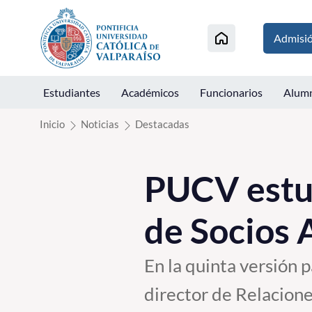
Click acá para ir directamente al contenido
Admisi
Estudiantes
Académicos
Funcionarios
Alum
Inicio
Noticias
Destacadas
PUCV estu
de Socios
En la quinta versión p
director de Relacione