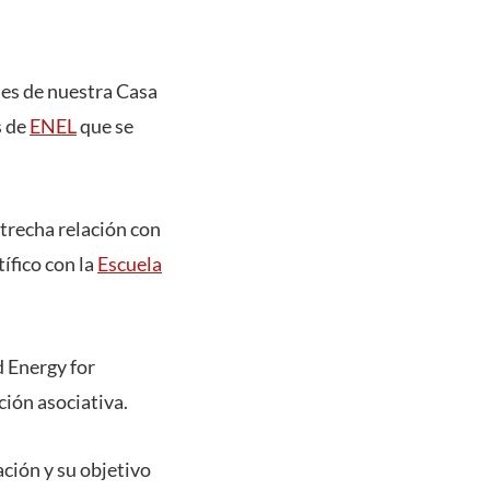
les de nuestra Casa
s de
ENEL
que se
strecha relación con
tífico con la
Escuela
d Energy for
ión asociativa.
ación y su objetivo