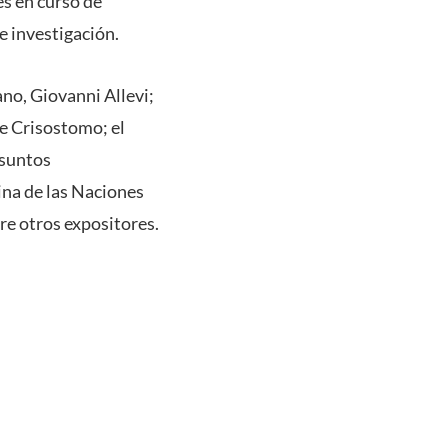
es en curso de
e investigación.
ano, Giovanni Allevi;
le Crisostomo; el
Asuntos
ina de las Naciones
e otros expositores.