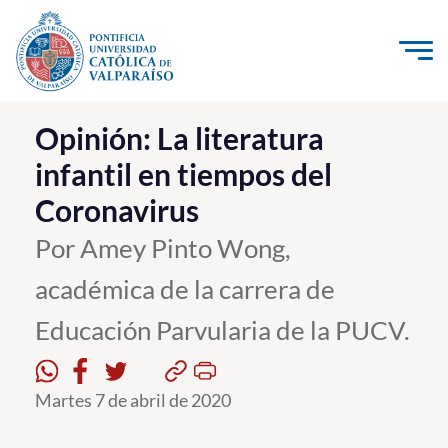
Click acá para ir directamente al contenido
La Universidad
Opinión: La literatura
infantil en tiempos del
Investigación, Creación e Innovación
Coronavirus
PUCV Internacional
Vinculación con el Medio
Por Amey Pinto Wong,
académica de la carrera de
Admisión
Educación Parvularia de la PUCV.
Pregrado
Postgrado
Martes 7 de abril de 2020
Formación Continua