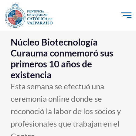
Click acá para ir directamente al contenido
La Universidad
Núcleo Biotecnología
Curauma conmemoró sus
Investigación, Creación e Innovación
primeros 10 años de
PUCV Internacional
existencia
Vinculación con el Medio
Esta semana se efectuó una
Admisión
ceremonia online donde se
Pregrado
reconoció la labor de los socios y
Postgrado
profesionales que trabajan en el
Formación Continua