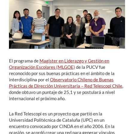
Estudiantes
Académicos
Funcionarios
Alumni
El programa de
Magíster en Liderazgo y Gestión en
Organización Escolares (MLGOE)
de la PUCV fue
reconocido por sus buenas prácticas en el ámbito de la
English
interdisciplina por el
Observatorio Chileno de Buenas
Prácticas de Dirección Universitaria – Red Telescopi Chile
,
donde obtuvo un puntaje de 25,1 y se postulará a nivel
internacional el próximo año.
La Red Telescopi es un proyecto que partió en la
Universidad Politécnica de Cataluña (UPC) en un
encuentro convocado por CINDA en el año 2006. En la
ocasión, se acordó crear una red para generar vínculos