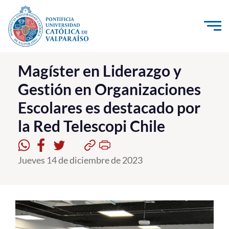
Click acá para ir directamente al contenido
La Universidad
Magíster en Liderazgo y
Gestión en Organizaciones
Investigación, Creación e Innovación
Escolares es destacado por
PUCV Internacional
la Red Telescopi Chile
Vinculación con el Medio
Admisión
Jueves 14 de diciembre de 2023
Pregrado
Postgrado
Formación Continua