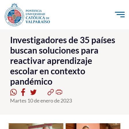
Click acá para ir directamente al contenido
La Universidad
Investigadores de 35 países
buscan soluciones para
Investigación, Creación e Innovación
reactivar aprendizaje
PUCV Internacional
escolar en contexto
Vinculación con el Medio
pandémico
Admisión
Martes 10 de enero de 2023
Pregrado
Postgrado
Formación Continua