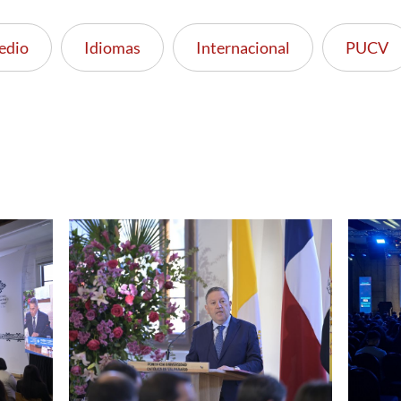
edio
Idiomas
Internacional
PUCV