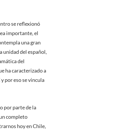
ntro se reflexionó
rea importante, el
contempla una gran
la unidad del español,
amática del
ue ha caracterizado a
y por eso se vincula
o por parte de la
 un completo
rarnos hoy en Chile,