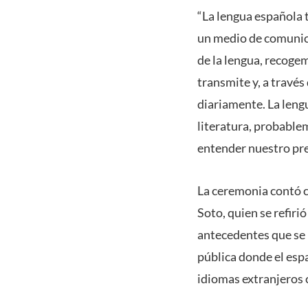
“La lengua española t
un medio de comunic
de la lengua, recogem
transmite y, a través
diariamente. La lengu
literatura, probable
entender nuestro pre
La ceremonia contó co
Soto, quien se refirió
antecedentes que se 
pública donde el esp
idiomas extranjeros 