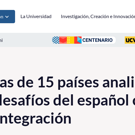
La Universidad
Investigación, Creación e Innovació
ón
ni
as de 15 países anal
esafíos del español
integración