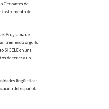
uto Cervantes de
n instrumento de
 del Programa de
 un tremendo orgullo
eso SICELE en una
os de tener a un
nidades lingüísticas
icación del español.