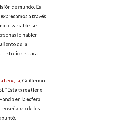
visión de mundo. Es
 expresamos a través
ico, variable, se
personas lo hablen
aliento de la
 construimos para
la Lengua
, Guillermo
ol. “Esta tarea tiene
ancia en la esfera
a enseñanza de los
 apuntó.