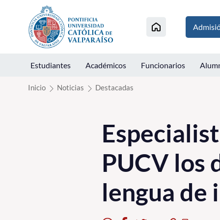
Click acá para ir directamente al contenido
Admisi
Estudiantes
Académicos
Funcionarios
Alum
Inicio
Noticias
Destacadas
Especialist
PUCV los d
lengua de 