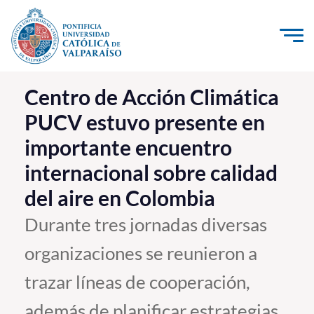
Click acá para ir directamente al contenido
La Universidad
Centro de Acción Climática
PUCV estuvo presente en
Investigación, Creación e Innovación
importante encuentro
PUCV Internacional
internacional sobre calidad
Vinculación con el Medio
del aire en Colombia
Admisión
Durante tres jornadas diversas
organizaciones se reunieron a
Pregrado
trazar líneas de cooperación,
Postgrado
Formación Continua
además de planificar estrategias