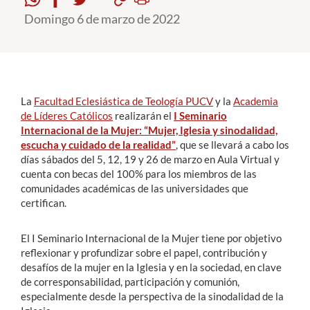
Domingo 6 de marzo de 2022
Estudiantes
Académicos
Funcionarios
La
Facultad Eclesiástica de Teología PUCV
y la
Academia
Alumni
de Líderes Católicos
realizarán el
I Seminario
Internacional de la Mujer: “Mujer, Iglesia y sinodalidad,
escucha y cuidado de la realidad”
, que se llevará a cabo los
días sábados del 5, 12, 19 y 26 de marzo en Aula Virtual y
English
cuenta con becas del 100% para los miembros de las
comunidades académicas de las universidades que
certifican.
El I Seminario Internacional de la Mujer tiene por objetivo
reflexionar y profundizar sobre el papel, contribución y
desafíos de la mujer en la Iglesia y en la sociedad, en clave
de corresponsabilidad, participación y comunión,
especialmente desde la perspectiva de la sinodalidad de la