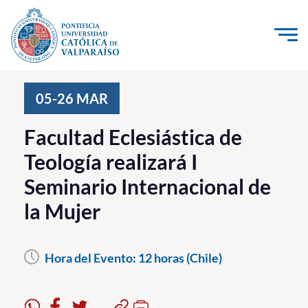
Click acá para ir directamente al contenido
La Universidad
05-26
MAR
Investigación, Creación e Innovación
Facultad Eclesiástica de
PUCV Internacional
Teología realizará I
Vinculación con el Medio
Seminario Internacional de
la Mujer
Admisión
Pregrado
Hora del Evento:
12 horas (Chile)
Postgrado
Formación Continua